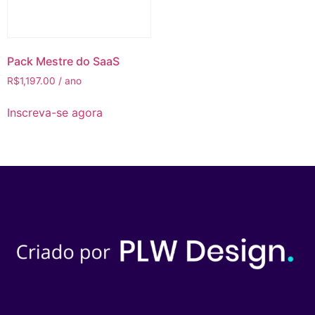
Pack Mestre do SaaS
R$
1,197.00
/ ano
Inscreva-se agora